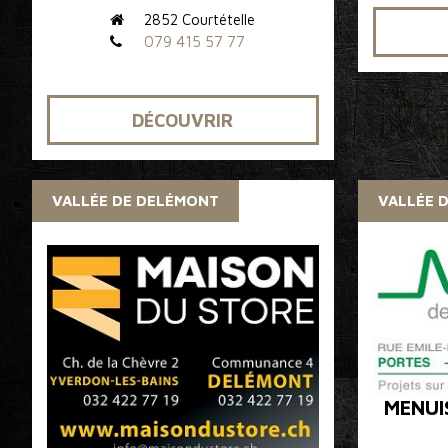
2852 Courtételle
079 415 57 77
DÉCOUVRIR
VALLÉE DE DELÉMONT
VALLÉE 
MENUI