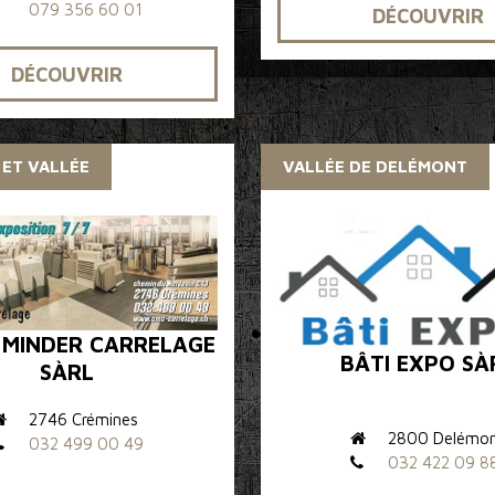
079 356 60 01
DÉCOUVRIR
DÉCOUVRIR
 ET VALLÉE
VALLÉE DE DELÉMONT
 MINDER CARRELAGE
BÂTI EXPO SÀ
SÀRL
2746 Crémines
2800 Delémo
032 499 00 49
032 422 09 8