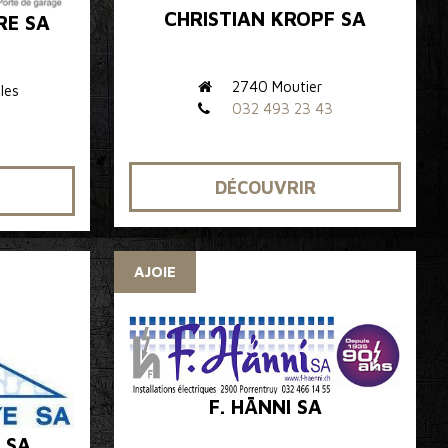
CHRISTIAN KROPF SA
RE SA
2740 Moutier
les
032 493 23 43
DÉCOUVRIR
AJOIE
F. HÄNNI SA
 SA