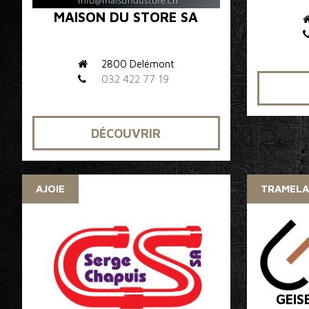
MAISON DU STORE SA
2800 Delémont
032 422 77 19
DÉCOUVRIR
AJOIE
TRAMELA
GEIS