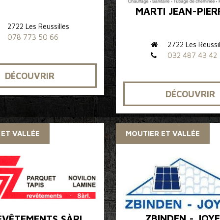
MARTI JEAN-PIER
2722 Les Reussilles
078 773 50 66
2722 Les Reussil
032 487 43 42
DÉCOUVRIR
DÉCOUVRIR
 ET VALLÉE
MOUTIER ET VALLÉE
ZBINDEN - JOYE
EVÊTEMENTS SÀRL