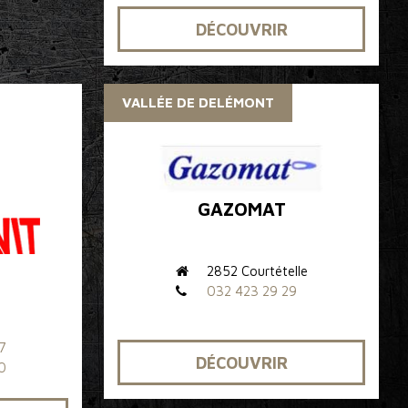
DÉCOUVRIR
VALLÉE DE DELÉMONT
GAZOMAT
2852 Courtételle
032 423 29 29
7
DÉCOUVRIR
0