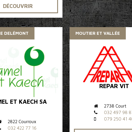
DÉCOUVRIR
DE DELÉMONT
MOUTIER ET VALLÉE
REPAR VIT
EL ET KAECH SA
2738 Court
032 497 98 8
079 250 41 4
2822 Courroux
032 422 77 16