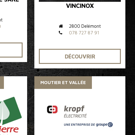
VINCINOX
nt
2800 Delémont
0
078 727 87 91
DÉCOUVRIR
MOUTIER ET VALLÉE