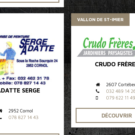
VALLON DE ST-IMIER
CRUDO FRÈRE
2607 Cortébe
ADATTE SERGE
032 489 14 2
079 622 11 4
2952 Cornol
DÉCOUVRIR
078 827 14 43