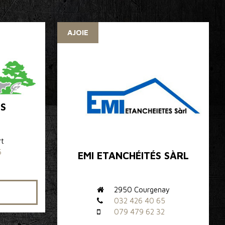
AJOIE
S
rt
6
EMI ETANCHÉITÉS SÀRL
9
2950 Courgenay
032 426 40 65
079 479 62 32