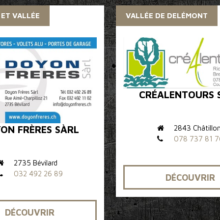
 ET VALLÉE
VALLÉE DE DELÉMONT
CRÉALENTOURS 
2843 Châtillo
ON FRÈRES SÀRL
078 737 81 7
2735 Bévilard
032 492 26 89
DÉCOUVRIR
DÉCOUVRIR