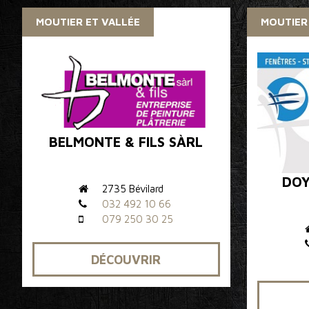
MOUTIER ET VALLÉE
MOUTIER
BELMONTE & FILS SÀRL
DOY
2735 Bévilard
032 492 10 66
079 250 30 25
DÉCOUVRIR