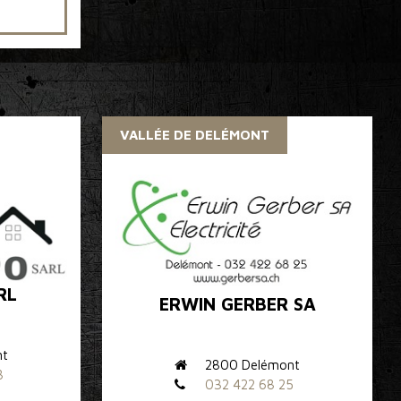
VALLÉE DE DELÉMONT
RL
ERWIN GERBER SA
nt
2800 Delémont
8
032 422 68 25