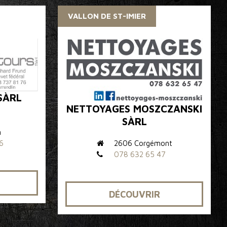
VALLON DE ST-IMIER
SÀRL
NETTOYAGES MOSZCZANSKI
SÀRL
n
2606 Corgémont
6
078 632 65 47
DÉCOUVRIR