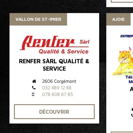
VALLON DE ST-IMIER
AJOIE
RENFER SÀRL QUALITÉ &
SERVICE
2606 Corgémont
032 489 12 88
078 608 67 85
DÉCOUVRIR